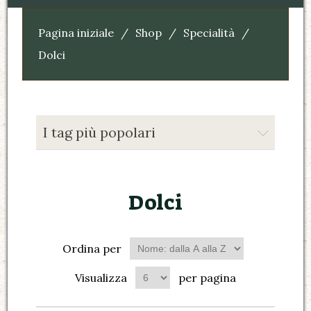
Pagina iniziale
/
Shop
/
Specialità
/
Dolci
I tag più popolari
Dolci
Ordina per
Visualizza
per pagina