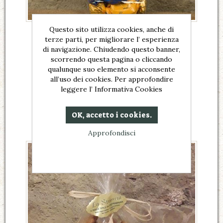
Questo sito utilizza cookies, anche di
Amaretti di Sassello ai Frutti
terze parti, per migliorare l’ esperienza
di navigazione. Chiudendo questo banner,
Amaretti di sassello ai frutti.
scorrendo questa pagina o cliccando
qualunque suo elemento si acconsente
€7,00
all’uso dei cookies. Per approfondire
leggere l’ Informativa Cookies
OK, accetto i cookies.
Approfondisci