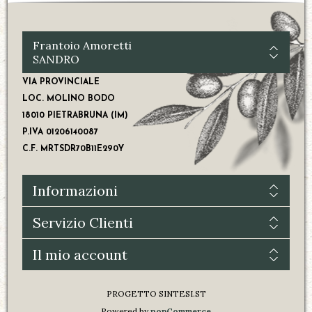
Frantoio Amoretti
SANDRO
VIA PROVINCIALE
LOC. MOLINO BODO
18010 PIETRABRUNA (IM)
P.IVA 01206140087
C.F. MRTSDR70B11E290Y
Informazioni
Servizio Clienti
Il mio account
PROGETTO
SINTESI.ST
Powered by
nopCommerce